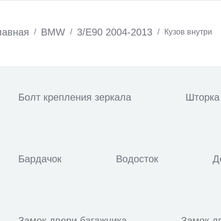
лавная
BMW
3/E90 2004-2013
/
/
/
Кузов внутри
Болт крепления зеркала
Шторка
Бардачок
Водосток
Д
Замок двери багажника
Замок д