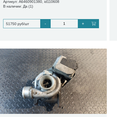
Артикул: A6460901380, id110608
В наличии: Да (1)
-
+
51750 руб/шт