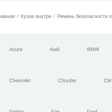
лавная
Кузов внутри
Ремень безопасности 
/
/
Acura
Audi
BMW
Chevrolet
Chrysler
Cit
Dodge
Fiat
Ford