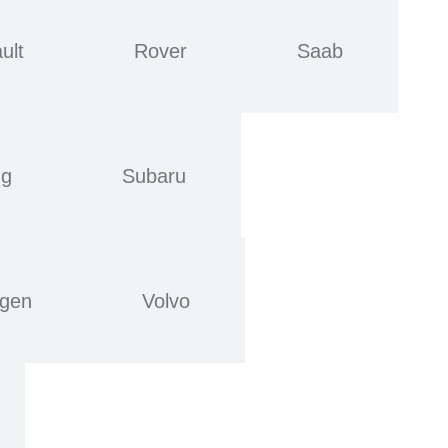
ult
Rover
Saab
ng
Subaru
agen
Volvo