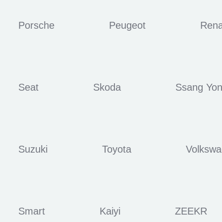
Porsche
Peugeot
Rena
Seat
Skoda
Ssang Yo
Suzuki
Toyota
Volksw
Smart
Kaiyi
ZEEKR