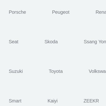
Porsche
Peugeot
Rena
Seat
Skoda
Ssang Yo
Suzuki
Toyota
Volksw
Smart
Kaiyi
ZEEKR