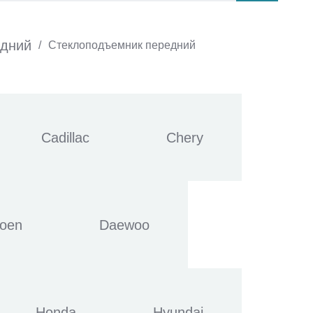
едний
/
Стеклоподъемник передний
Cadillac
Chery
roen
Daewoo
Honda
Hyundai