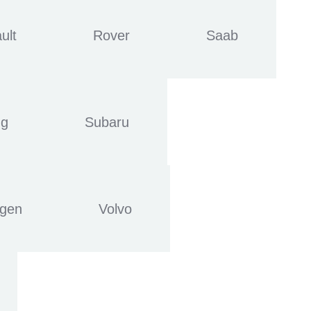
ult
Rover
Saab
ng
Subaru
agen
Volvo