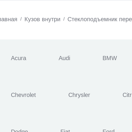
лавная
Кузов внутри
Стеклоподъемник пер
/
/
Acura
Audi
BMW
Chevrolet
Chrysler
Cit
Dodge
Fiat
Ford