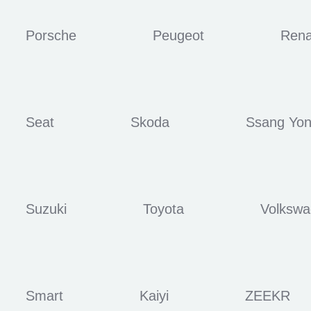
Porsche
Peugeot
Rena
Seat
Skoda
Ssang Yo
Suzuki
Toyota
Volksw
Smart
Kaiyi
ZEEKR