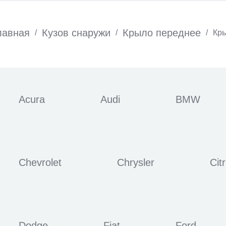
лавная
Кузов снаружи
Крыло переднее
/
/
/
Кр
Acura
Audi
BMW
Chevrolet
Chrysler
Cit
Dodge
Fiat
Ford