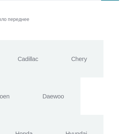
ыло переднее
Cadillac
Chery
roen
Daewoo
Honda
Hyundai