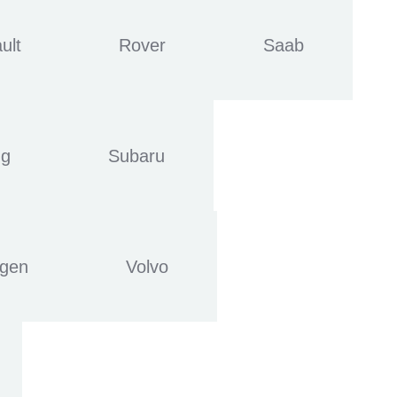
ult
Rover
Saab
ng
Subaru
agen
Volvo