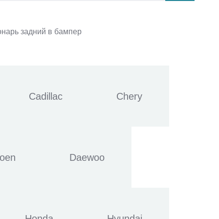
нарь задний в бампер
Cadillac
Chery
roen
Daewoo
Honda
Hyundai