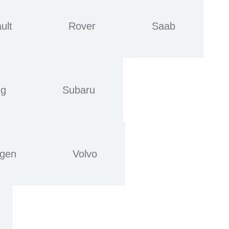
ult
Rover
Saab
ng
Subaru
agen
Volvo