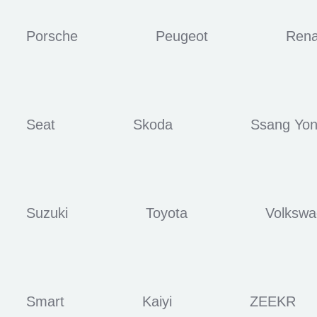
Porsche
Peugeot
Rena
Seat
Skoda
Ssang Yo
Suzuki
Toyota
Volksw
Smart
Kaiyi
ZEEKR