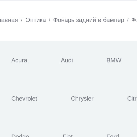
лавная
Оптика
Фонарь задний в бампер
/
/
/
Фо
Acura
Audi
BMW
Chevrolet
Chrysler
Cit
Dodge
Fiat
Ford