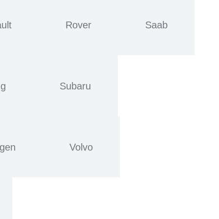
ult
Rover
Saab
ng
Subaru
agen
Volvo