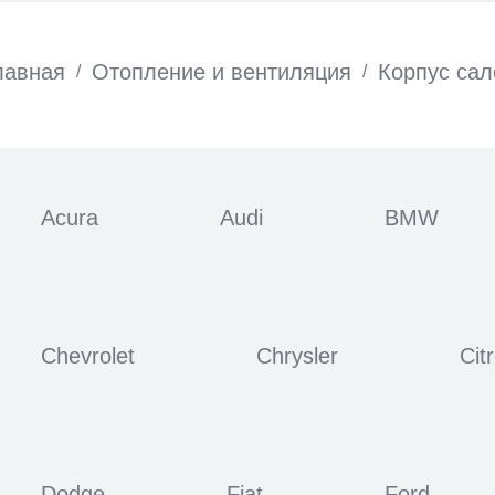
лавная
Отопление и вентиляция
Корпус сал
/
/
Acura
Audi
BMW
Chevrolet
Chrysler
Cit
Dodge
Fiat
Ford