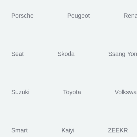
Porsche
Peugeot
Rena
Seat
Skoda
Ssang Yo
Suzuki
Toyota
Volksw
Smart
Kaiyi
ZEEKR