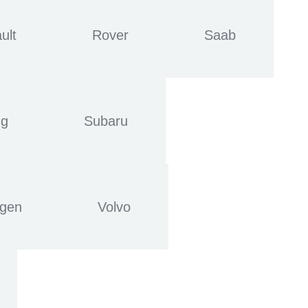
ult
Rover
Saab
ng
Subaru
agen
Volvo