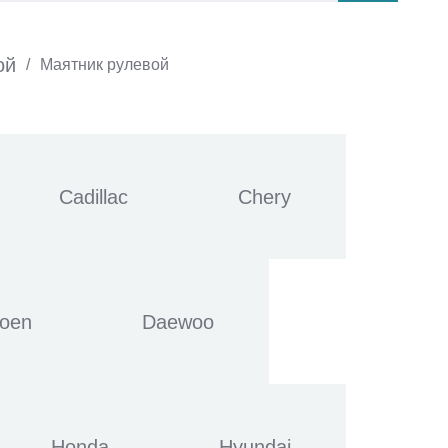
ой
/
Маятник рулевой
Cadillac
Chery
roen
Daewoo
Honda
Hyundai