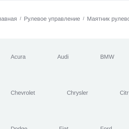
лавная
Рулевое управление
Маятник рулев
/
/
Acura
Audi
BMW
Chevrolet
Chrysler
Cit
Dodge
Fiat
Ford