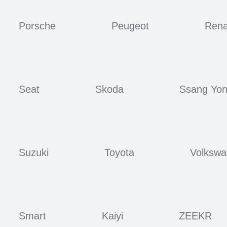
Porsche
Peugeot
Rena
Seat
Skoda
Ssang Yo
Suzuki
Toyota
Volksw
Smart
Kaiyi
ZEEKR