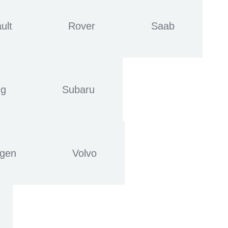
ult
Rover
Saab
ng
Subaru
agen
Volvo