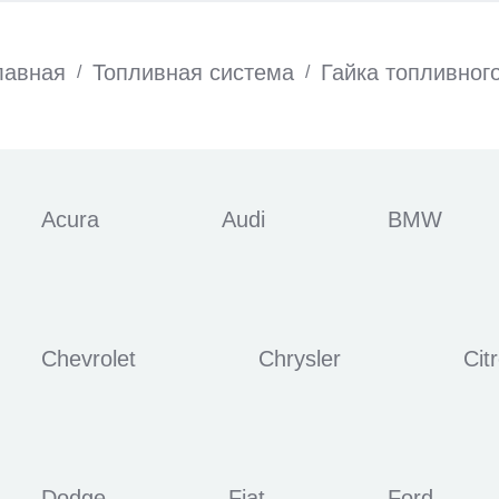
лавная
Топливная система
Гайка топливног
/
/
Acura
Audi
BMW
Chevrolet
Chrysler
Cit
Dodge
Fiat
Ford