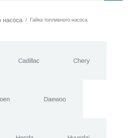
о насоса
/
Гайка топливного насоса
Cadillac
Chery
roen
Daewoo
Honda
Hyundai