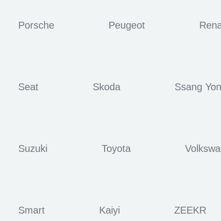
Porsche
Peugeot
Rena
Seat
Skoda
Ssang Yo
Suzuki
Toyota
Volksw
Smart
Kaiyi
ZEEKR