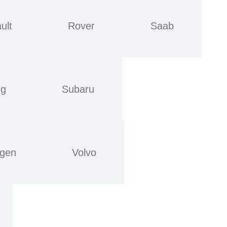
ult
Rover
Saab
ng
Subaru
agen
Volvo