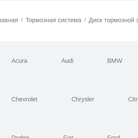
лавная
Тормозная система
Диск тормозной 
/
/
Acura
Audi
BMW
Chevrolet
Chrysler
Cit
Dodge
Fiat
Ford