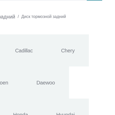
задний
/
Диск тормозной задний
Cadillac
Chery
roen
Daewoo
Honda
Hyundai