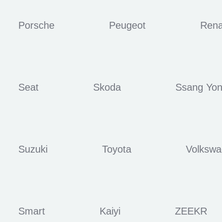
Porsche
Peugeot
Rena
Seat
Skoda
Ssang Yo
Suzuki
Toyota
Volksw
Smart
Kaiyi
ZEEKR