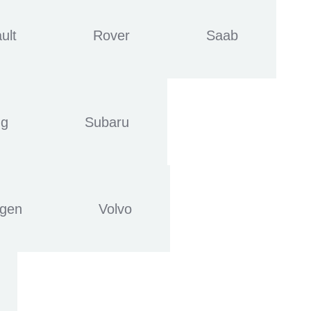
ult
Rover
Saab
ng
Subaru
agen
Volvo