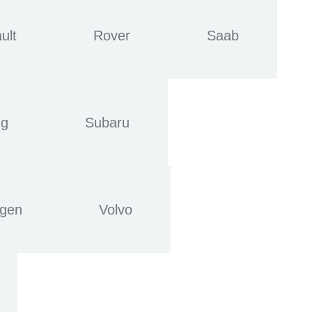
ult
Rover
Saab
ng
Subaru
agen
Volvo