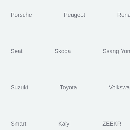
Porsche
Peugeot
Rena
Seat
Skoda
Ssang Yo
Suzuki
Toyota
Volksw
Smart
Kaiyi
ZEEKR