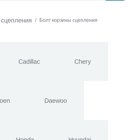
 сцепления
/
Болт корзины сцепления
Cadillac
Chery
roen
Daewoo
Honda
Hyundai