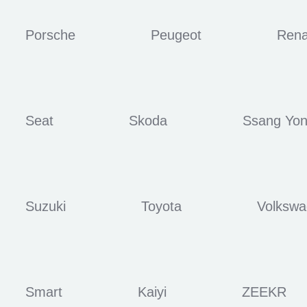
Porsche
Peugeot
Rena
Seat
Skoda
Ssang Yo
Suzuki
Toyota
Volksw
Smart
Kaiyi
ZEEKR