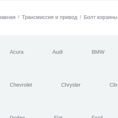
лавная
Трансмиссия и привод
Болт корзины
/
/
Acura
Audi
BMW
Chevrolet
Chrysler
Cit
Dodge
Fiat
Ford