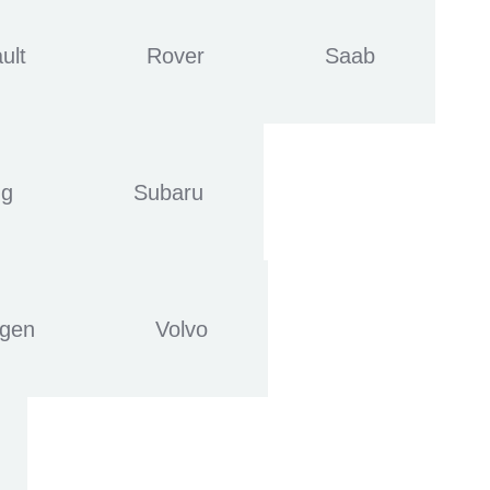
ult
Rover
Saab
ng
Subaru
agen
Volvo