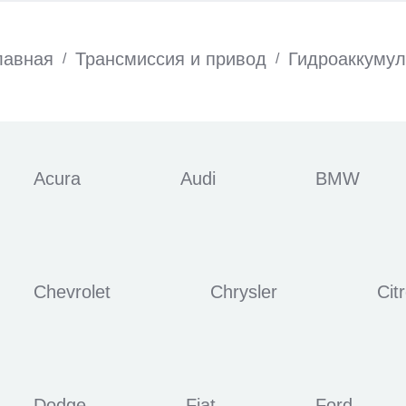
лавная
Трансмиссия и привод
Гидроаккумул
/
/
Acura
Audi
BMW
Chevrolet
Chrysler
Cit
Dodge
Fiat
Ford