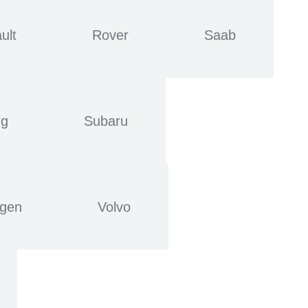
ult
Rover
Saab
ng
Subaru
agen
Volvo