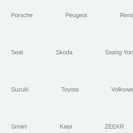
Porsche
Peugeot
Rena
Seat
Skoda
Ssang Yo
Suzuki
Toyota
Volksw
Smart
Kaiyi
ZEEKR