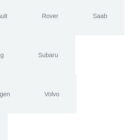
ult
Rover
Saab
ng
Subaru
agen
Volvo