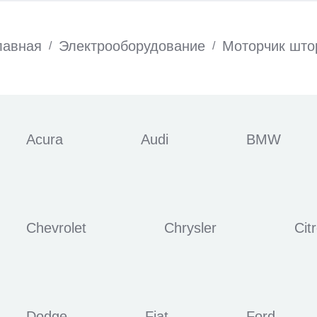
лавная
Электрооборудование
Моторчик што
/
/
Acura
Audi
BMW
Chevrolet
Chrysler
Cit
Dodge
Fiat
Ford