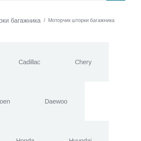
рки багажника
/
Моторчик шторки багажника
Cadillac
Chery
roen
Daewoo
Honda
Hyundai