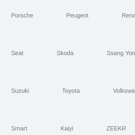
Porsche
Peugeot
Rena
Seat
Skoda
Ssang Yo
Suzuki
Toyota
Volksw
Smart
Kaiyi
ZEEKR