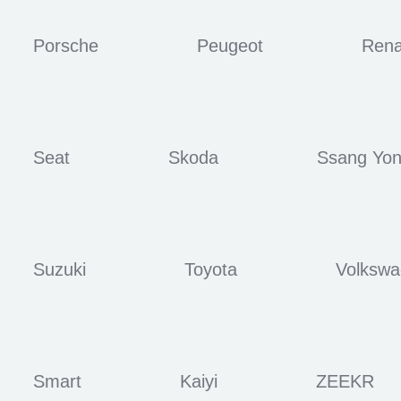
Porsche
Peugeot
Rena
Seat
Skoda
Ssang Yo
Suzuki
Toyota
Volksw
Smart
Kaiyi
ZEEKR