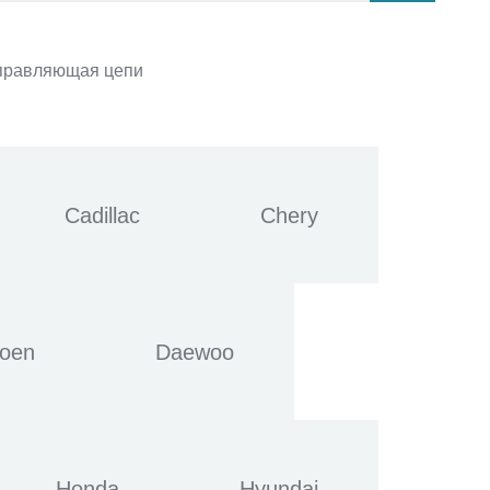
правляющая цепи
Cadillac
Chery
roen
Daewoo
Honda
Hyundai