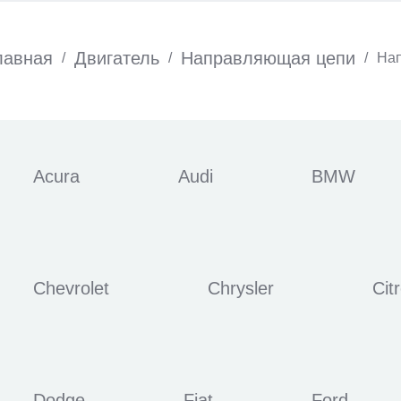
лавная
Двигатель
Направляющая цепи
/
/
/
На
Acura
Audi
BMW
Chevrolet
Chrysler
Cit
Dodge
Fiat
Ford