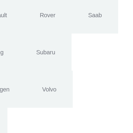
ult
Rover
Saab
ng
Subaru
agen
Volvo