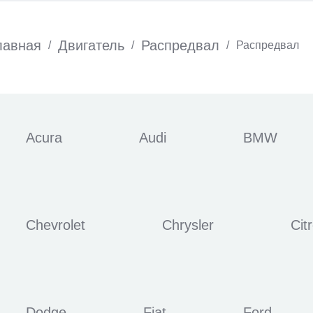
лавная
Двигатель
Распредвал
/
/
/
Распредвал
Acura
Audi
BMW
Chevrolet
Chrysler
Cit
Dodge
Fiat
Ford