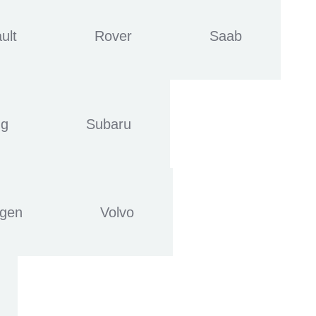
ult
Rover
Saab
ng
Subaru
agen
Volvo