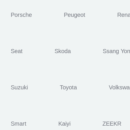
Porsche
Peugeot
Rena
Seat
Skoda
Ssang Yo
Suzuki
Toyota
Volksw
Smart
Kaiyi
ZEEKR