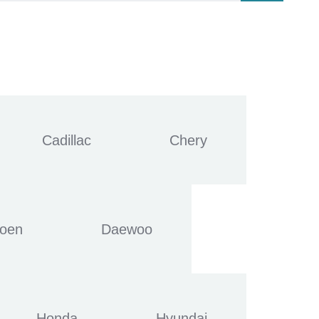
Cadillac
Chery
roen
Daewoo
Honda
Hyundai