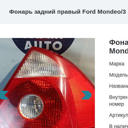
Фонарь задний правый Ford Mondeo/3 
Фона
Mond
Марка
Модель
Назван
Внутре
номер
Артику
В нали