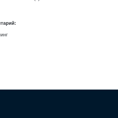
тарий:
линг