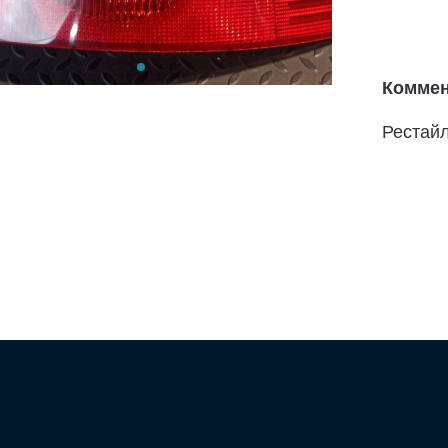
Коммен
Рестай