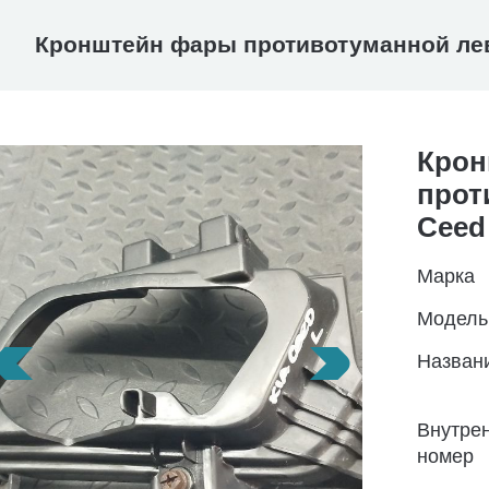
Кронштейн фары противотуманной лев
Крон
прот
Ceed
Марка
Модель
Назван
Внутре
номер