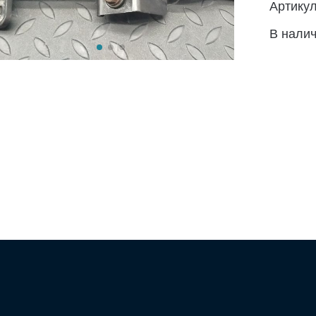
Артику
В нали