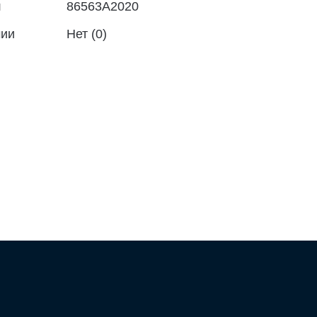
л
86563A2020
чии
Нет (0)