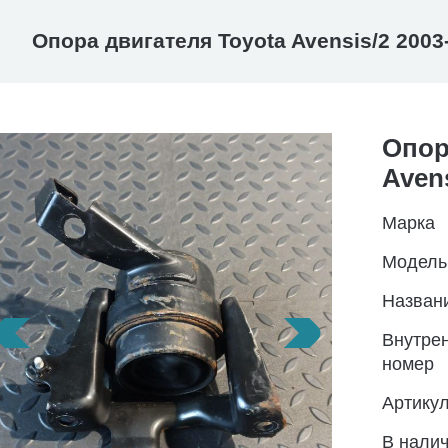
Опора двигателя Toyota Avensis/2 2003
Опор
Avens
Марка
Модель
Назван
Внутре
номер
Артику
В нали