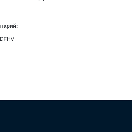
тарий:
ADFHV