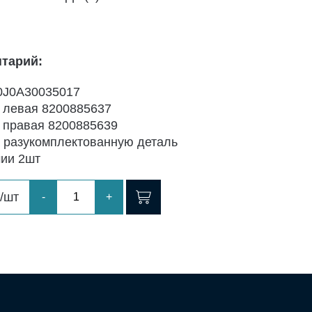
тарий:
J0A30035017
 левая 8200885637
 правая 8200885639
а разукомплектованную деталь
чии 2шт
/шт
-
+