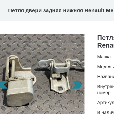
Петля двери задняя нижняя Renault Me
Петл
Rena
Марка
Модель
Назван
Внутре
номер
Артику
В нали