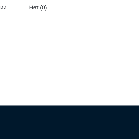
чии
Нет (0)