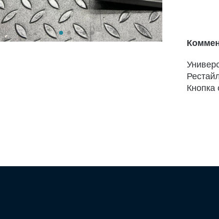
Коммен
Универ
Рестай
Кнопка 