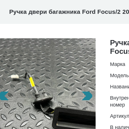
Ручка двери багажника Ford Focus/2 2
Ручк
Focus
Марка
Модель
Назван
Внутре
номер
Артику
В нали