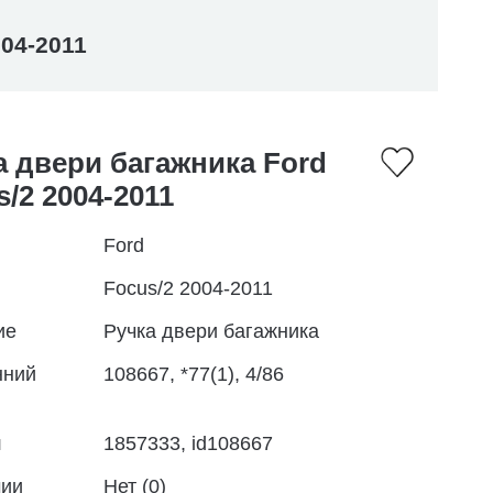
004-2011
а двери багажника Ford
/2 2004-2011
Ford
Focus/2 2004-2011
ие
Ручка двери багажника
нний
108667, *77(1), 4/86
л
1857333, id108667
чии
Нет (0)