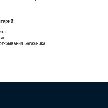
тарий:
сал
линг
открывания багажника