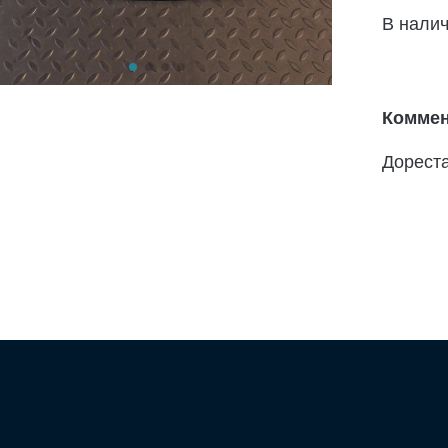
В нали
Коммен
Дорест