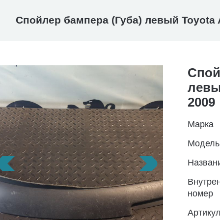
Спойлер бампера (Губа) левый Toyota 
Спой
левы
2009
Марка
Модель
Назван
Внутре
номер
Артику