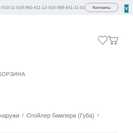
×
8-510-11-01
8-960-411-12-01
8-988-641-11-01
Контакты
КОРЗИНА
снаружи
Спойлер бампера (Губа)
/
/