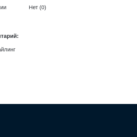
чии
Нет (0)
тарий:
айлинг