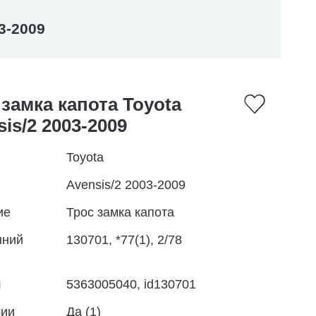
3-2009
 замка капота Toyota
is/2 2003-2009
Toyota
Avensis/2 2003-2009
ие
Трос замка капота
нний
130701, *77(1), 2/78
л
5363005040, id130701
чии
Да (1)