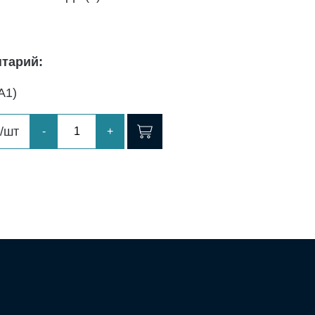
тарий:
А1)
/шт
-
+