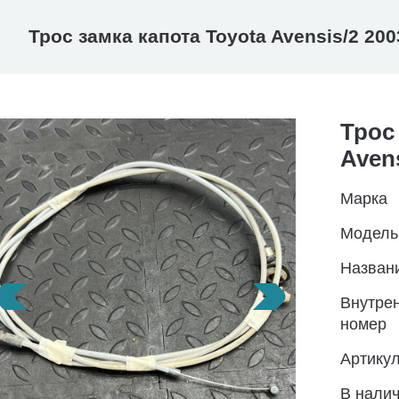
Трос замка капота Toyota Avensis/2 200
Трос
Avens
Марка
Модель
Назван
Внутре
номер
Артику
В нали