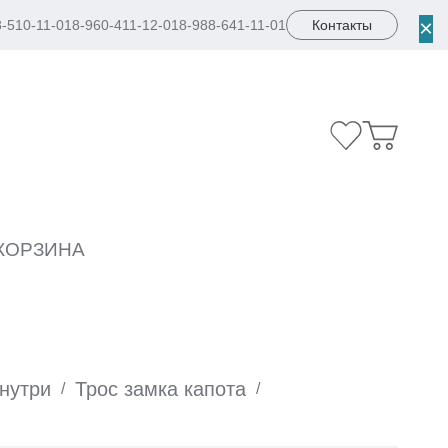
×
8-510-11-01
8-960-411-12-01
8-988-641-11-01
Контакты
КОРЗИНА
внутри
Трос замка капота
/
/