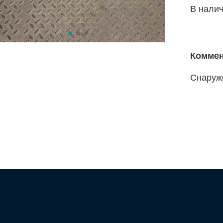
В нали
Коммен
Снаружи