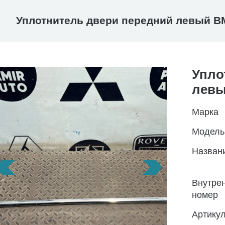
Уплотнитель двери передний левый BM
Упло
левы
Марка
Модель
Назван
Внутре
номер
Артику