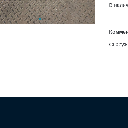
В нали
Коммен
Снаружи