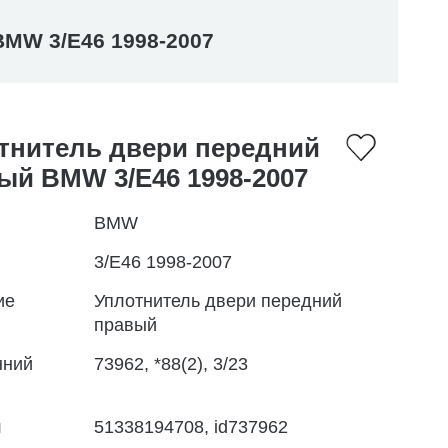
BMW 3/E46 1998-2007
тнитель двери передний
ый BMW 3/E46 1998-2007
BMW
3/E46 1998-2007
ие
Уплотнитель двери передний
правый
нний
73962, *88(2), 3/23
л
51338194708, id737962