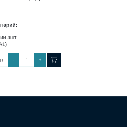
тарий:
чии 4шт
А1)
шт
-
+