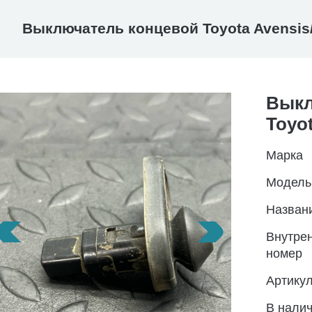
Выключатель концевой Toyota Avensis/
Выкл
Toyot
Марка
Модель
Назван
Внутре
номер
Артику
В нали