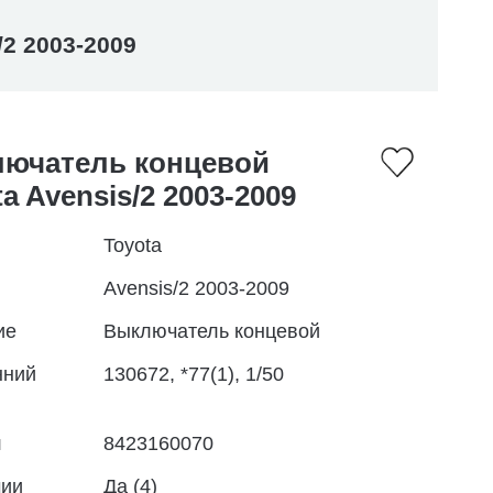
2 2003-2009
ючатель концевой
a Avensis/2 2003-2009
Toyota
Avensis/2 2003-2009
ие
Выключатель концевой
нний
130672, *77(1), 1/50
л
8423160070
чии
Да (4)