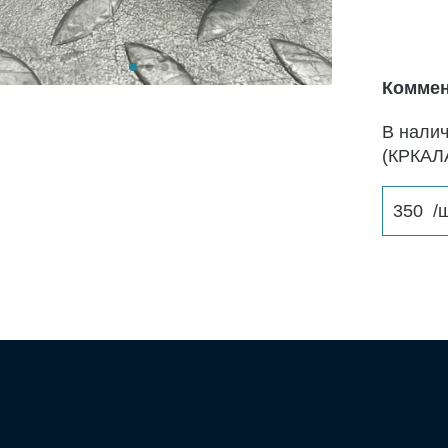
Коммен
В нали
(КРКАЛ
350
/