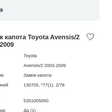
09
к капота Toyota Avensis/2
-2009
Toyota
Avensis/2 2003-2009
ие
Замок капота
нний
130705, *77(1), 2/78
л
5351005050
чии
Да (1)