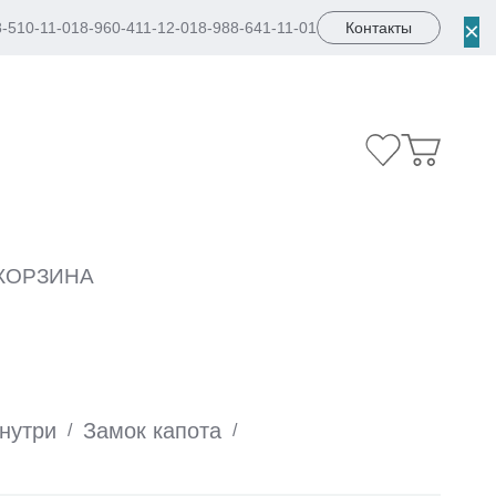
×
8-510-11-01
8-960-411-12-01
8-988-641-11-01
Контакты
КОРЗИНА
внутри
Замок капота
/
/