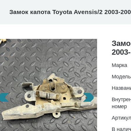
Замок капота Toyota Avensis/2 2003-20
Замо
2003
Марка
Модель
Назван
Внутре
номер
Артику
В нали