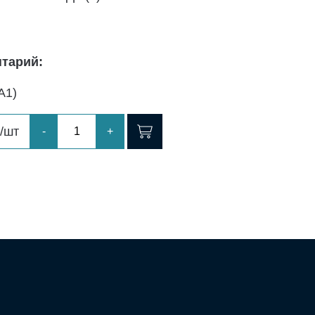
тарий:
А1)
/шт
-
+