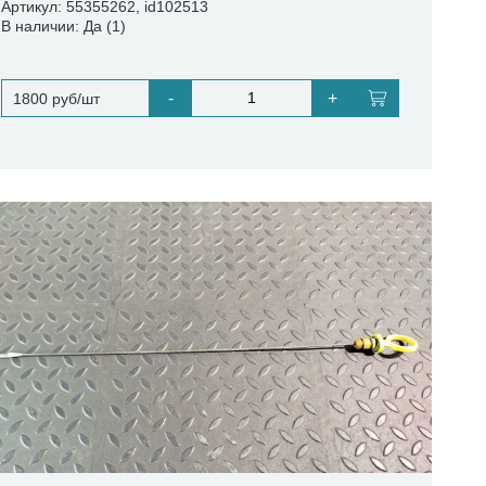
Артикул: 55355262, id102513
В наличии: Да (1)
-
+
1800 руб/шт