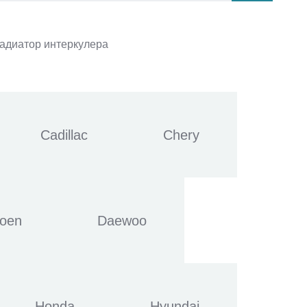
адиатор интеркулера
Cadillac
Chery
roen
Daewoo
Honda
Hyundai