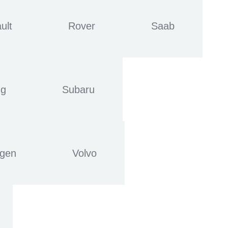
ult
Rover
Saab
ng
Subaru
agen
Volvo