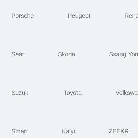
Porsche
Peugeot
Rena
Seat
Skoda
Ssang Yo
Suzuki
Toyota
Volksw
Smart
Kaiyi
ZEEKR