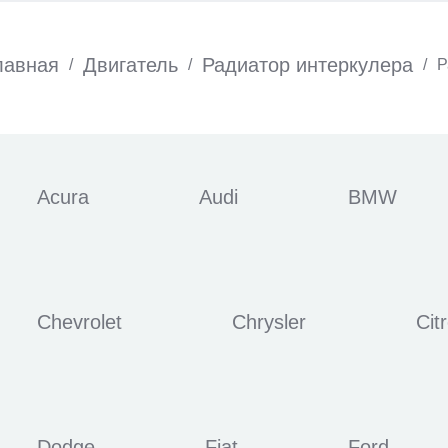
лавная
Двигатель
Радиатор интеркулера
/
/
/
Р
Acura
Audi
BMW
Chevrolet
Chrysler
Cit
Dodge
Fiat
Ford