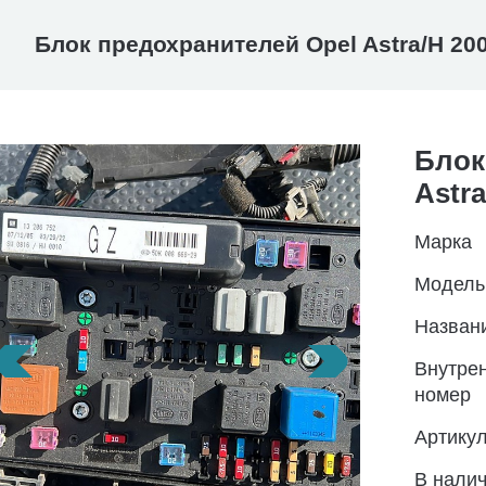
Блок предохранителей Opel Astra/H 20
Блок
Astra
Марка
Модель
Назван
Внутре
номер
Артику
В нали