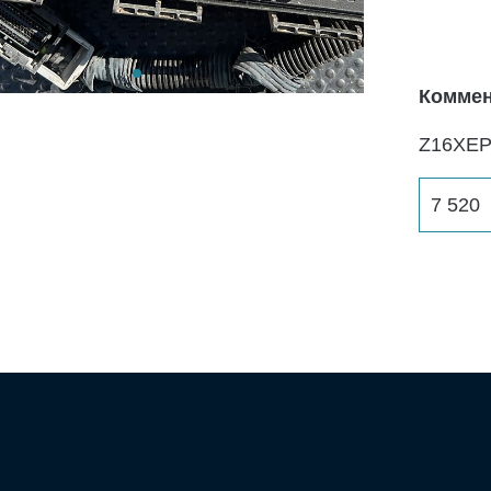
Коммен
Z16XE
7 520