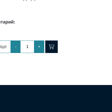
тарий:
P
/шт
-
+