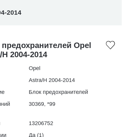
04-2014
 предохранителей Opel
/H 2004-2014
Opel
Astra/H 2004-2014
ие
Блок предохранителей
нний
30369, *99
л
13206752
чии
Да (1)