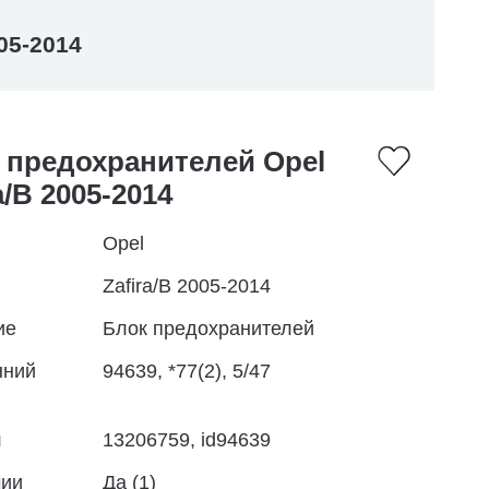
05-2014
 предохранителей Opel
a/B 2005-2014
Opel
Zafira/B 2005-2014
ие
Блок предохранителей
нний
94639, *77(2), 5/47
л
13206759, id94639
чии
Да (1)