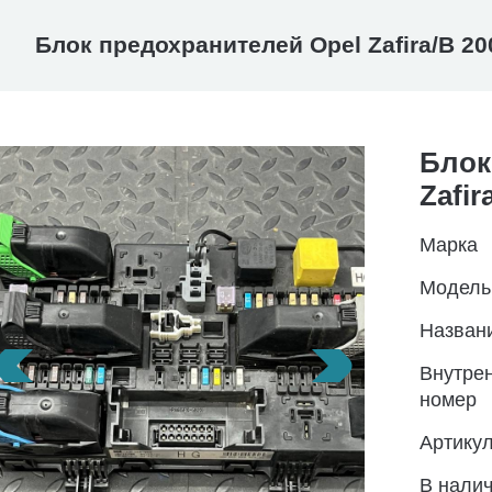
Блок предохранителей Opel Zafira/B 20
Блок
Zafir
Марка
Модель
Назван
Внутре
номер
Артику
В нали