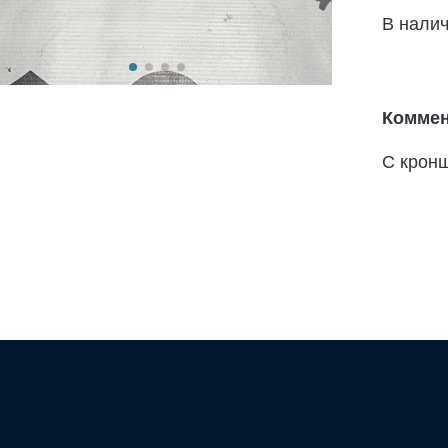
В нали
Коммен
С крон