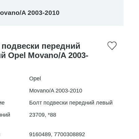
ovano/A 2003-2010
 подвески передний
й Opel Movano/A 2003-
Opel
Movano/A 2003-2010
ие
Болт подвески передний левый
нний
23709, *88
л
9160489, 7700308892