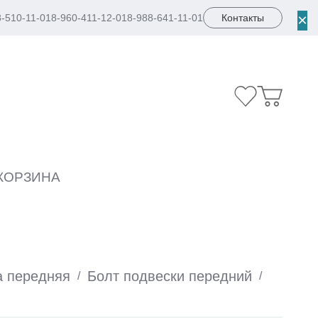
×
8-510-11-01
8-960-411-12-01
8-988-641-11-01
Контакты
КОРЗИНА
а передняя
Болт подвески передний
/
/