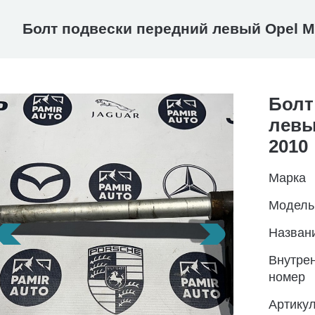
Болт подвески передний левый Opel M
Болт
левы
2010
Марка
Модель
Назван
Внутре
номер
Артику