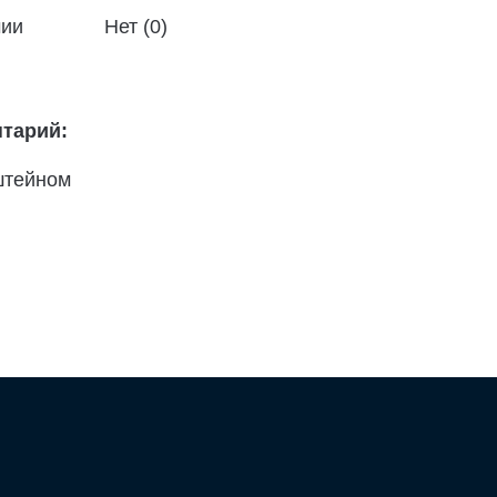
чии
Нет (0)
тарий:
штейном