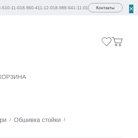
×
8-510-11-01
8-960-411-12-01
8-988-641-11-01
Контакты
КОРЗИНА
три
Обшивка стойки
/
/