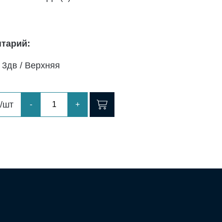
тарий:
 3дв / Верхняя
/шт
-
+