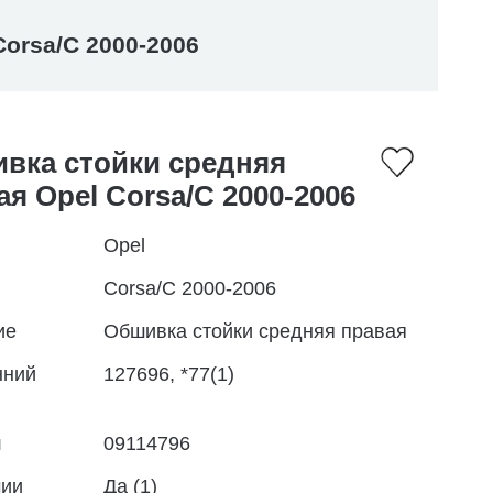
orsa/C 2000-2006
вка стойки средняя
ая Opel Corsa/C 2000-2006
Opel
Corsa/C 2000-2006
ие
Обшивка стойки средняя правая
нний
127696, *77(1)
л
09114796
чии
Да (1)