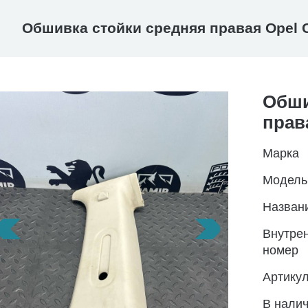
Обшивка стойки средняя правая Opel C
Обши
прав
Марка
Модель
Назван
Внутре
номер
Артику
В нали