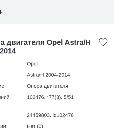
4
а двигателя Opel Astra/H
-2014
Opel
Astra/H 2004-2014
ие
Опора двигателя
нний
102476, *77(3), 5/51
л
24459803, id102476
чии
Нет (0)