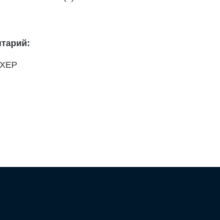
тарий:
6XEP