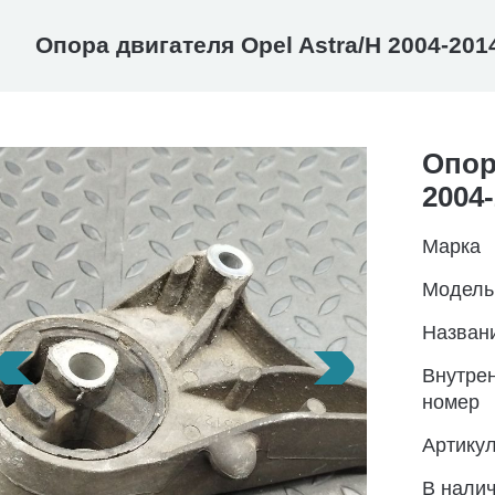
Опора двигателя Opel Astra/H 2004-201
Опор
2004
Марка
Модель
Назван
Внутре
номер
Артику
В нали